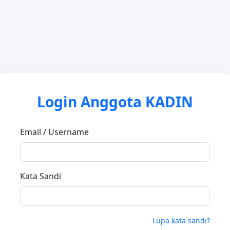
Login Anggota KADIN
Email / Username
Kata Sandi
Lupa kata sandi?